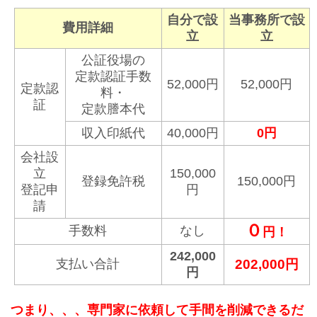
自分で設
当事務所で設
費用詳細
立
立
公証役場の
定款認証手数
52,000円
52,000円
定款認
料・
証
定款謄本代
収入印紙代
40,000円
0円
会社設
立
150,000
登録免許税
150,000円
登記申
円
請
０
手数料
なし
円！
242,000
支払い合計
202,000円
円
つまり、、、専門家に依頼して手間を削減できるだ