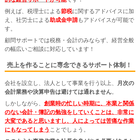
例えば、税理士による
節税
に関するアドバイスに加
え、社労士による
助成金申請
もアドバイスが可能で
す。
顧問サポートでは税務・会計のみならず、経営全般
の幅広いご相談に対応しています！
売上を作ることに専念できるサポート体制！
会社を設立し、法人として事業を行う以上、
月次の
会計業務や決算申告は避けては通れません
。
しかしながら、
創業時の忙しい時期に、本業と関係
のない会計・簿記の勉強をしていくことは、非常に
大変であると思いますし、人によっては苦痛な作業
にもなってしまう
ことでしょう。